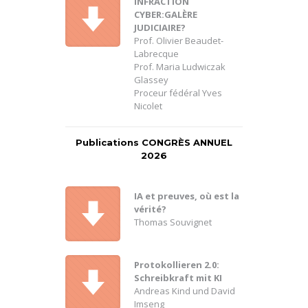
INFRACTION
CYBER:GALÈRE
JUDICIAIRE?
Prof. Olivier Beaudet-
Labrecque
Prof. Maria Ludwiczak
Glassey
Proceur fédéral Yves
Nicolet
Publications CONGRÈS ANNUEL
2026
IA et preuves, où est la
vérité?
Thomas Souvignet
Protokollieren 2.0:
Schreibkraft mit KI
Andreas Kind und David
Imseng